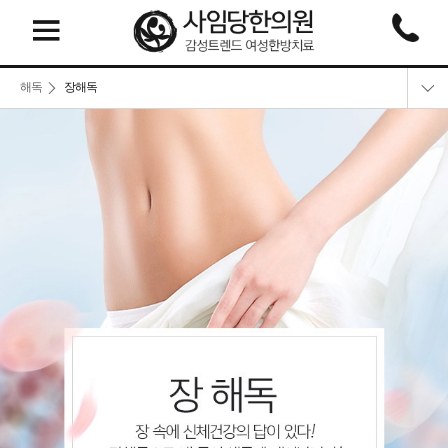
해독
장해독
리셋탄
장해독
간해독
슬림해독
성형 후 붓기