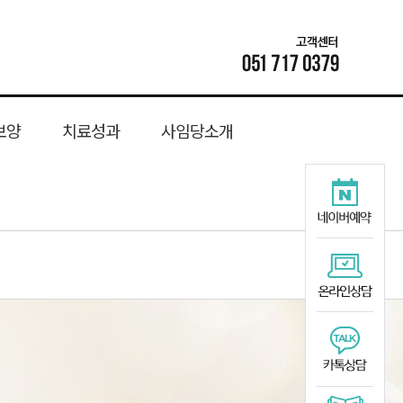
보양
치료성과
사임당소개
추관협착증
공진단
사임당 한약 소개
수려탕
성장기교정
치료후기
소아성장
족저근막염
난임
위치안내
턱관절교정
총명단
생리통
종아리 경련
사임당이벤트
경옥단
보약