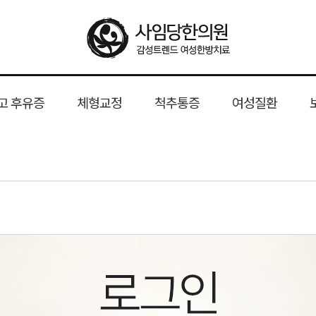
고 후유증
체형교정
척추통증
여성질환
트
음 교정 전문가
형
 후유증
슬림해독
윤곽약침
산후 다이어트
성형 후 붓기
골반교정
사임당 한방체형과학시스템
안면비대칭 교정
굽은등
목디스크
휜다리 교정
허리디스크
산후풍
핵심 경쟁력
일자목
유산
척