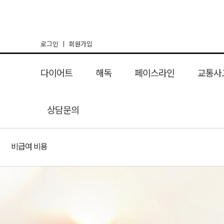
로그인
회원가입
다이어트
해독
페이스라인
교통사
여신환 다이어트
상담문의
리셋탄
해독 다이어트
리프팅매선
장해독
체형교정 다이어
간해독
여성뷰티& 마
한방코성
교통사고
비급여 비용