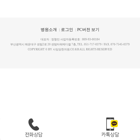
지점을 선택하세요.
지점을 선택하세요.
X
X
병원소개
로그인
PC버전 보기
대연점
대연점
해운대점
해운대점
대표자 : 정형민 사업자등록번호 : 809-93-00184
부산광역시 해운대구 센텀2로 20 센텀타워메디컬 7층, TEL. 051-717-0379 / FAX. 070-7545-0379
COPYRIGHT © BY 사임당한의원.CO.KR ALL RIGHTS RESERVED